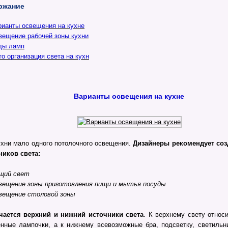
ржание
рианты освещения на кухне
вещение рабочей зоны кухни
ды ламп
о организация света на кухн
Варианты освещения на кухне
ухни мало одного потолочного освещения.
Дизайнеры рекомендует соз
ников света:
щий свет
вещение зоны приготовления пищи и мытья посуды
вещение столовой зоны
чается верхний и нижний источники света
. К верхнему свету относ
енные лампочки, а к нижнему всевозможные бра, подсветку, светильн