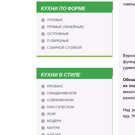
лампы
КУХНИ ПО ФОРМЕ
УГЛОВЫЕ
ПРЯМЫЕ (ЛИНЕЙНЫЕ)
ОСТРОВНЫЕ
П-ОБРАЗНЫЕ
С БАРНОЙ СТОЙКОЙ
Верхн
функц
удивит
КУХНИ В СТИЛЕ
Обяза
их ос
ПРОВАНС
вмонт
СКАНДИНАВСКОМ
разно
СОВРЕМЕННОМ
КЛАССИЧЕСКОМ
Над р
ЛОФТ
еду. Н
МОДЕРН
КАНТРИ
ХАЙ-ТЕК