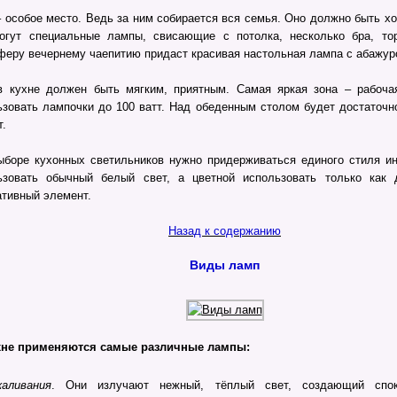
– особое место. Ведь за ним собирается вся семья. Оно должно быть х
огут специальные лампы, свисающие с потолка, несколько бра, то
феру вечернему чаепитию придаст красивая настольная лампа с абажур
в кухне должен быть мягким, приятным. Самая яркая зона – рабоча
ьзовать лампочки до 100 ватт. Над обеденным столом будет достаточн
т.
ыборе кухонных светильников нужно придерживаться единого стиля и
ьзовать обычный белый свет, а цветной использовать только как 
ативный элемент.
Назад к содержанию
Виды ламп
хне применяются самые различные лампы:
каливания
. Они излучают нежный, тёплый свет, создающий спо