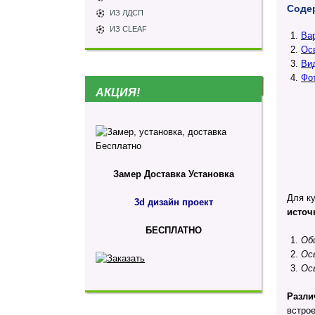
Соде
ИЗ ЛДСП
ИЗ CLEAF
Ва
Ос
Ви
Фот
АКЦИЯ!
Замер
Доставка
Установка
Для к
3d дизайн проект
источ
БЕСПЛАТНО
Об
Ос
Ос
Разли
встро