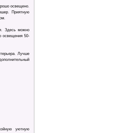
орошо освещено.
ршер. Приятную
ом.
я. Здесь можно
о освещения 50-
нтерьера. Лучше
дополнительный
койную уютную