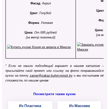
Фаса
Фасад
:
Акрил
Цвет
:
Ф
Цвет
:
Голубой
Форм
Форма
:
Угловая
Цена
:
От
Цена
:
От 695 рублей
(за мет
(за метр погонный)
* Если не нашли подходящий вариант в нашем каталоге –
присылайте свой проект или ссылку на фото понравившейся
кухни на почту
zamer@zakaz-kuhni-minsk.by
и мы посчитаем её
стоимость по нашим ценам
Посмотрите также кухни
Из Пластика
Из Массива