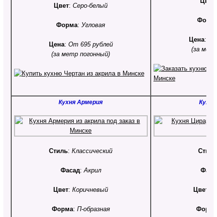
Цвет
Цвет
:
Серо-белый
Форм
Форма
:
Угловая
Цена
:
От
Цена
:
От 695 рублей
(за мет
(за метр погонный)
Кухня Армерия
Кухня
Стиль
:
Классический
Стил
Фасад
:
Акрил
Фаса
Цвет
:
Коричневый
Цвет
:
К
Форма
:
П-образная
Форм