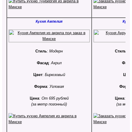
Кухня Ампелия
Кухн
Стиль
:
Модерн
Стиль
:
С
Фасад
:
Акрил
Фаса
Цвет
:
Бирюзовый
Цве
Форма
:
Угловая
Форм
Цена
:
От 695 рублей
Цена
:
От
(за метр погонный)
(за мет