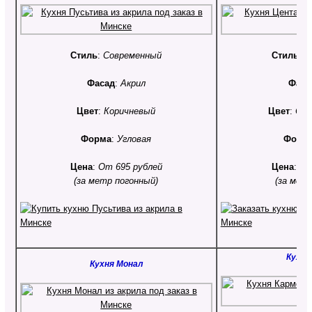
Стиль
:
Современный
Стиль
:
С
Фасад
:
Акрил
Фаса
Цвет
:
Коричневый
Цвет
:
Ора
Форма
:
Угловая
Форм
Цена
:
От 695 рублей
Цена
:
От
(за метр погонный)
(за мет
Кухня
Кухня Монал