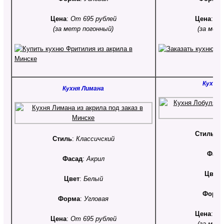
Цена
:
От 695 рублей
Цена
:
От
(за метр погонный)
(за мет
Кухня 
Кухня Лимана
Стиль
:
С
Стиль
:
Классичский
Фаса
Фасад
:
Акрил
Цвет
Цвет
:
Белый
Форм
Форма
:
Угловая
Цена
:
От
Цена
:
От 695 рублей
(за мет