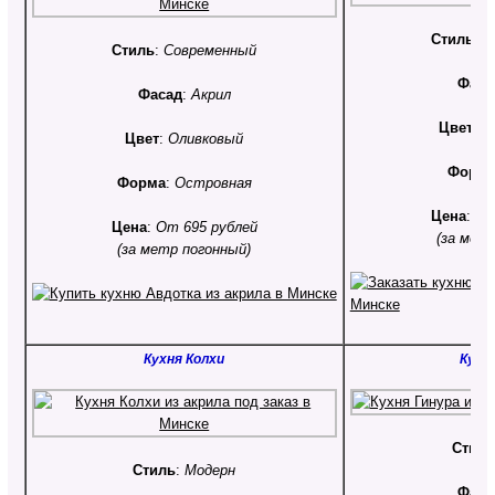
Стиль
:
С
Стиль
:
Современный
Фаса
Фасад
:
Акрил
Цвет
:
Ч
Цвет
:
Оливковый
Форм
Форма
:
Островная
Цена
:
От
Цена
:
От 695 рублей
(за мет
(за метр погонный)
Кухня Колхи
Кухн
Стил
Стиль
:
Модерн
Фаса