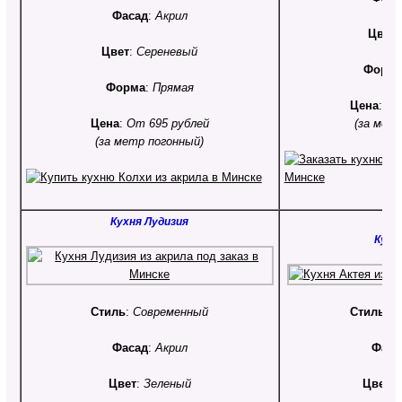
Фасад
:
Акрил
Цвет
Цвет
:
Сереневый
Форм
Форма
:
Прямая
Цена
:
От
Цена
:
От 695 рублей
(за мет
(за метр погонный)
Кухня Лудизия
Кухн
Стиль
:
Современный
Стиль
:
С
Фасад
:
Акрил
Фаса
Цвет
:
Зеленый
Цвет
: