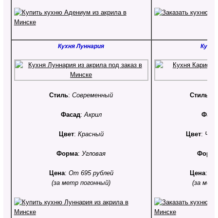
Кухня Луннария
Кухня
Стиль
:
Современный
Стиль
:
С
Фасад
:
Акрил
Фаса
Цвет
:
Красный
Цвет
:
Чёр
Форма
:
Угловая
Форм
Цена
:
От 695 рублей
Цена
:
От
(за метр погонный)
(за мет