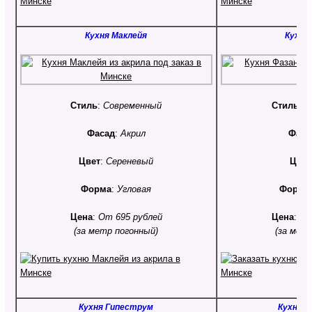
Кухня Маклейя
Кухня
Стиль
:
Современный
Стиль
:
С
Фасад
:
Акрил
Фаса
Цвет
:
Сереневый
Цвет
Форма
:
Угловая
Форма
Цена
:
От 695 рублей
Цена
:
От
(за метр погонный)
(за мет
Кухня Гипеструм
Кухня 