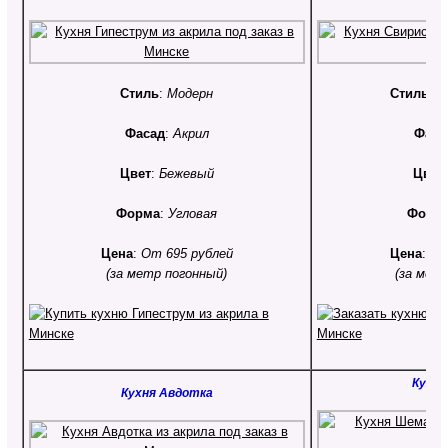
Стиль
:
Модерн
Стиль
:
С
Фасад
:
Акрил
Фаса
Цвет
:
Бежевый
Цвет
Форма
:
Угловая
Форм
Цена
:
От 695 рублей
Цена
:
От
(за метр погонный)
(за мет
Кухн
Кухня Авдотка