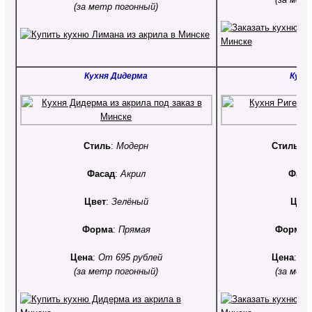
(за метр погонный)
Кухня Дидерма
Кухн
Стиль
:
Модерн
Стиль
:
С
Фасад
:
Акрил
Фаса
Цвет
:
Зелёный
Цвет
Форма
:
Прямая
Форма
:
Цена
:
От 695 рублей
Цена
:
От
(за метр погонный)
(за мет