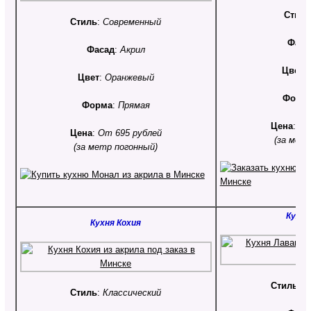
Стил
Стиль
:
Современный
Фаса
Фасад
:
Акрил
Цвет
:
Цвет
:
Оранжевый
Форм
Форма
:
Прямая
Цена
:
От
Цена
:
От 695 рублей
(за мет
(за метр погонный)
Кухня
Кухня Кохия
Стиль
:
С
Стиль
:
Классический