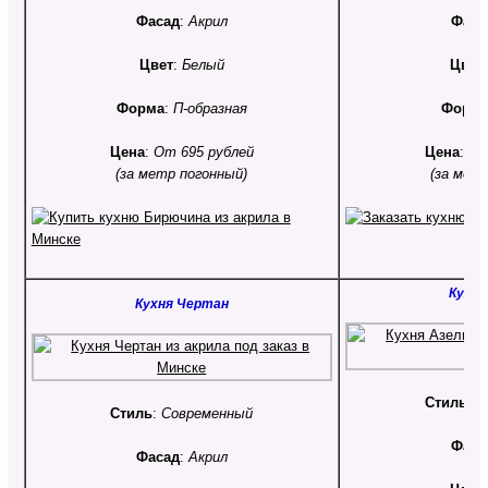
Фасад
:
Акрил
Фаса
Цвет
:
Белый
Цвет
Форма
:
П-образная
Форм
Цена
:
От 695 рублей
Цена
:
От
(за метр погонный)
(за мет
Кухня
Кухня Чертан
Стиль
:
С
Стиль
:
Современный
Фаса
Фасад
:
Акрил