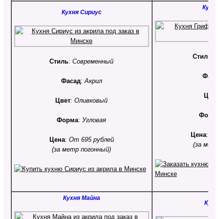
Кухн
Кухня Сириус
Стиль
:
Стиль
:
Современный
Фаса
Фасад
:
Акрил
Цвет
Цвет
:
Оливковый
Форм
Форма
:
Угловая
Цена
:
От
Цена
:
От 695 рублей
(за мет
(за метр погонный)
Кухня Майна
Кухн