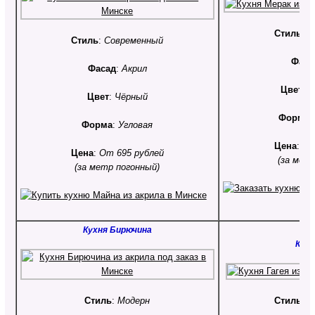
Стиль
:
С
Стиль
:
Современный
Фаса
Фасад
:
Акрил
Цвет
:
К
Цвет
:
Чёрный
Форма
:
Форма
:
Угловая
Цена
:
От
Цена
:
От 695 рублей
(за мет
(за метр погонный)
Кухня Бирючина
Кухн
Стиль
:
Модерн
Стиль
:
С