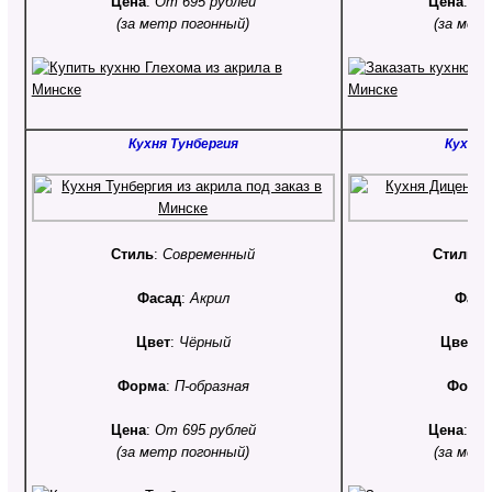
Цена
:
От 695 рублей
Цена
:
От
(за метр погонный)
(за мет
Кухня Тунбергия
Кухня
Стиль
:
Современный
Стиль
:
Фасад
:
Акрил
Фаса
Цвет
:
Чёрный
Цвет
:
О
Форма
:
П-образная
Форм
Цена
:
От 695 рублей
Цена
:
От
(за метр погонный)
(за мет