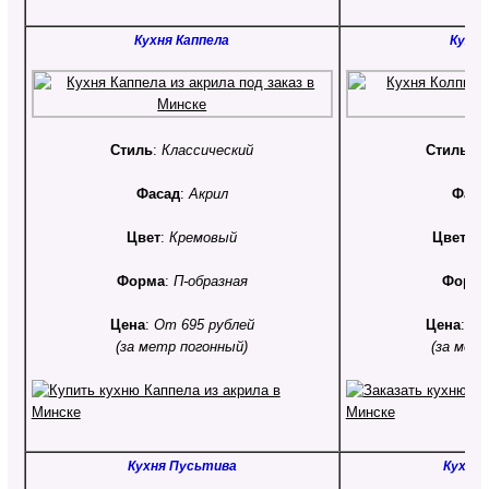
Кухня Каппела
Кухня
Стиль
:
Классический
Стиль
:
С
Фасад
:
Акрил
Фаса
Цвет
:
Кремовый
Цвет
:
Ф
Форма
:
П-образная
Форм
Цена
:
От 695 рублей
Цена
:
От
(за метр погонный)
(за мет
Кухня Пусьтива
Кухня