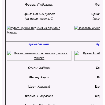
Форма
:
П-образная
Форм
Цена
:
От 695 рублей
Цена
:
От
(за метр погонный)
(за мет
Кухня Глехома
Кухня
Стиль
:
Хайтек
Стил
Фасад
:
Акрил
Фаса
Цвет
:
Красный
Цвет
:
Форма
:
П-образная
Форм