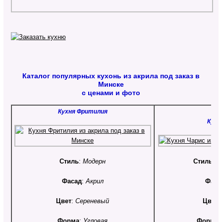
Каталог популярных кухонь из акрила под заказ в
Минске
с ценами и фото
Кухня Фритилия
Кухн
Стиль
:
Модерн
Стиль
:
К
Фасад
:
Акрил
Фаса
Цвет
:
Сереневый
Цвет
:
Форма
:
Угловая
Форма