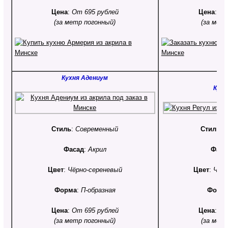
Цена
:
От 695 рублей
Цена
:
От
(за метр погонный)
(за мет
Кухня Адениум
Кухн
Стиль
:
Современный
Стиль
:
Фасад
:
Акрил
Фаса
Цвет
:
Чёрно-сереневый
Цвет
:
Чёрн
Форма
:
П-образная
Форм
Цена
:
От 695 рублей
Цена
:
От
(за метр погонный)
(за мет