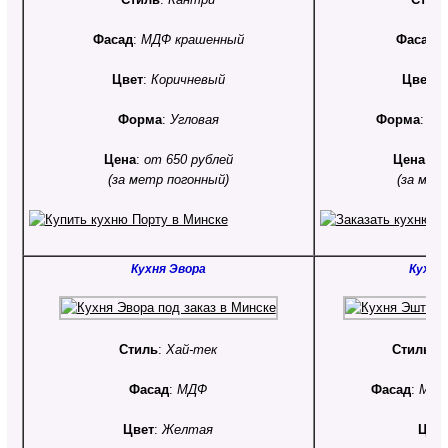
Фасад
:
МДФ крашенный
Фасад
:
Цвет
:
Коричневый
Цвет
:
Форма
:
Угловая
Форма
:
С 
Цена
:
от 650 рублей
Цена
:
от
(за метр погонный)
(за мет
Кухня Эвора
Кухня
Стиль
:
Хай-тек
Стиль
:
К
Фасад
:
МДФ
Фасад
:
МДФ
Цвет
:
Желтая
Цве