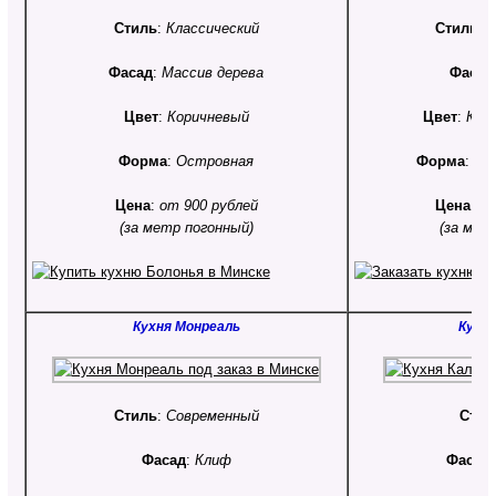
Стиль
:
Классический
Стиль
:
С
Фасад
:
Массив дерева
Фасад
Цвет
:
Коричневый
Цвет
:
Ком
Форма
:
Островная
Форма
:
С 
Цена
:
от 900 рублей
Цена
:
от
(за метр погонный)
(за мет
Кухня Монреаль
Кухня
Стиль
:
Современный
Стил
Фасад
:
Клиф
Фасад