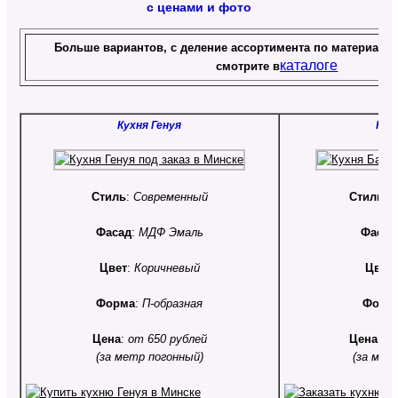
с ценами и фото
Больше вариантов, с деление ассортимента по материала
каталоге
смотрите в
Кухня Генуя
Кух
Стиль
:
Современный
Стиль
:
С
Фасад
:
МДФ Эмаль
Фасад
Цвет
:
Коричневый
Цвет
Форма
:
П-образная
Форм
Цена
:
от 650 рублей
Цена
:
от
(за метр погонный)
(за мет