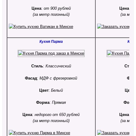
Цена
:
от 900 рублей
Цена
:
от
(за метр погонный)
(за мет
Кухня Парма
Кухн
Стиль
:
Классический
Стил
Фасад
:
МДФ с фрезеровкой
Фас
Цвет
:
Белый
Цвет
Форма
:
Прямая
Форм
Цена
:
недорого от 650 рублей
Цена
:
от
(за метр погонный)
(за мет