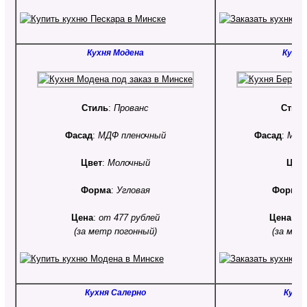
Кухня Модена
Кухня
Стиль
:
Прованс
Стил
Фасад
:
МДФ пленочный
Фасад
:
МДФ
Цвет
:
Молочный
Цве
Форма
:
Угловая
Форма
Цена
:
от 477 рублей
Цена
:
от
(за метр погонный)
(за мет
Кухня Салерно
Кухня