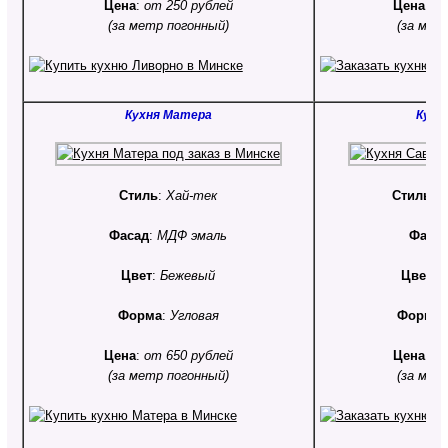
Цена
:
от 250 рублей
Цена
:
от
(за метр погонный)
(за мет
Кухня Матера
Кухн
Стиль
:
Хай-тек
Стиль
:
К
Фасад
:
МДФ эмаль
Фаса
Цвет
:
Бежевый
Цвет
:
К
Форма
:
Угловая
Форма
Цена
:
от 650 рублей
Цена
:
от
(за метр погонный)
(за мет