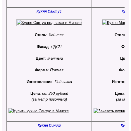
Кухня Сантус
Кухн
Стиль
:
Хай-тек
Стиль
:
С
Фасад
:
ЛДСП
Фаса
Цвет
:
Желтый
Цвет
Форма
:
Прямая
Форм
Изготовление
:
Под заказ
Изготовл
Цена
:
от 250 рублей
Цена
:
от
(за метр погонный)
(за мет
Кухня Синиш
Кухня