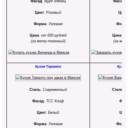
Фасад
:
МДФ глянец
Фасад
:
Цвет
:
Розовый
Цвет
Форма
:
Угловая
Форм
Цена
:
от 650 рублей
Цена
:
от
(за метр погонный)
(за мет
Кухня Торонто
Кухня
Стиль
:
Современный
Стиль
:
С
Фасад
:
ТСС Клиф
Фас
Цвет
:
Белый
Цве
Форма
:
Угловая
Форм