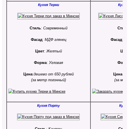
Кухня Терни
Кухня
Стиль
:
Современный
Стиль
Фасад
:
МДФ глянец
Фасад
:
МД
Цвет
:
Желтый
Цве
Форма
:
Угловая
Форм
Цена
:
дешево от 650 рублей
Цена
:
от
(за метр погонный)
(за мет
Кухня Порту
Кухн
Стиль
:
Кантри
Стил