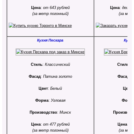
Цена
:
от 643 рублей
Цена
:
дешев
(за метр погонный)
(за мет
Кухня Пескара
Кухн
Стиль
:
Классический
Стиль
:
С
Фасад
:
Патина золото
Фасад
:
Цвет
:
Белый
Цвет
Форма
:
Угловая
Форм
Производство
:
Минск
Производс
Цена
:
от 477 рублей
Цена
:
от
(за метр погонный)
(за мет