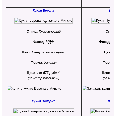
Кухня Верона
Кухн
Стиль
:
Классический
Стиль
Фасад
:
МДФ
Фасад
:
Пл
Цвет
:
Натуральное дерево
Цвет
:
Форма
:
Угловая
Форма
Цена
:
от 477 рублей
Цена
:
от
(за метр погонный)
(за мет
Кухня Палермо
Кухн