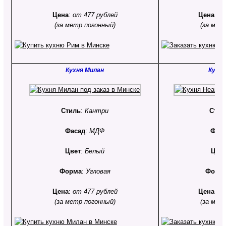
Цена
:
от 477 рублей
Цена
:
от
(за метр погонный)
(за мет
Кухня Милан
Кухня
Стиль
:
Кантри
Стил
Фасад
:
МДФ
Фас
Цвет
:
Белый
Цве
Форма
:
Угловая
Форм
Цена
:
от 477 рублей
Цена
:
от
(за метр погонный)
(за мет