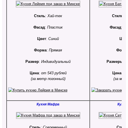
Стиль
:
Хай-тек
Стиль
:
К
Фасад
:
Пластик
Фасад
:
МД
Цвет
:
Синий
Цве
Форма
:
Прямая
Форм
Размер
:
Индивидуальный
Размеры
:
И
Цена
:
от 543 рублей
Цена
:
от
(за метр погонный)
(за мет
Кухня Мафра
Кухня
Стиль
:
Современный
Стиль