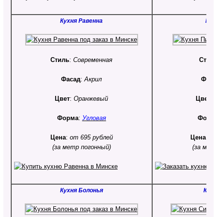
Кухня Равенна
Кух
Стиль
:
Современная
Стил
Фасад
:
Акрил
Фаса
Цвет
:
Оранжевый
Цвет
:
Форма
:
Угловая
Форм
Цена
:
от 695 рублей
Цена
:
от
(за метр погонный)
(за мет
Кухня Болонья
Кухн