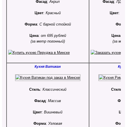
Фасад
:
Акрил
Фасад
:
ЛДСП
Цвет
:
Красный
Цвет
:
Чер
Форма
:
С барной стойкой
Форм
Цена
:
от 695 рублей
Цена
:
от
(за метр погонный)
(за мет
Кухня Ватикан
Кухн
Стиль
:
Классический
Стиль
:
С
Фасад
:
Массив
Фаса
Цвет
:
Вишневый
Цве
Форма
:
Угловая
Форм