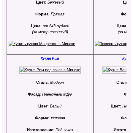
Цвет
:
Бежевый
Цвет
Форма
:
Прямая
Форм
Цена
:
от 643 рублей
Цена
:
от
(за метр погонный)
(за мет
Кухня Рим
Кухня
Стиль
:
Модерн
Стиль
:
С
Фасад
:
Пленочный МДФ
Фас
Цвет
:
Белый
Цвет
:
Нату
Форма
:
Угловая
Форм
Изготовление
:
Под заказ
Изготовл