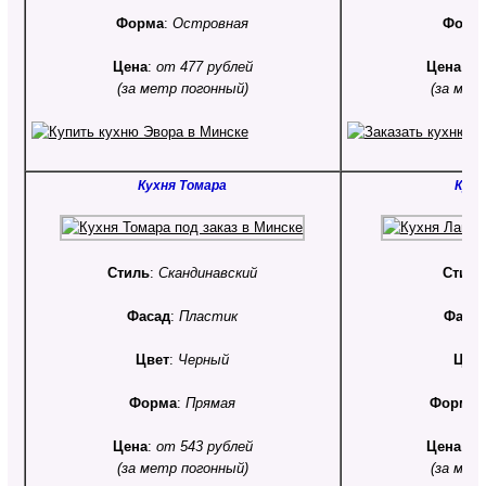
Форма
:
Островная
Форм
Цена
:
от 477 рублей
Цена
:
от
(за метр погонный)
(за мет
Кухня Томара
Кухн
Стиль
:
Скандинавский
Стиль
Фасад
:
Пластик
Фаса
Цвет
:
Черный
Цве
Форма
:
Прямая
Форма
Цена
:
от 543 рублей
Цена
:
от
(за метр погонный)
(за мет