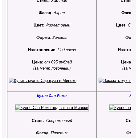
Стиль
:
Хай-так
Стиль
:
К
Фасад
:
Акрил
Фасад
:
Цвет
:
Фиолетовый
Цвет
:
Свет
Форма
:
Угловая
Форм
Изготовление
:
Под заказ
Изготовл
Цена
:
от 695 рублей
Цена
:
от
(за метр погонный)
(за мет
Кухня Сан-Ремо
Кухн
Стиль
:
Современный
Стиль
Фасад
:
Пластик
Фаса