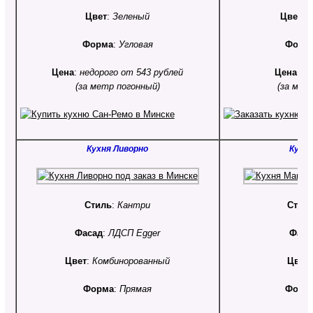
Цвет
:
Зеленый
Цвет
:
К
Форма
:
Угловая
Форм
Цена
:
недорого от 543 рублей
Цена
:
от
(за метр погонный)
(за мет
Кухня Ливорно
Кухн
Стиль
:
Кантри
Стил
Фасад
:
ЛДСП Egger
Фаса
Цвет
:
Комбинорованный
Цвет
Форма
:
Прямая
Форм