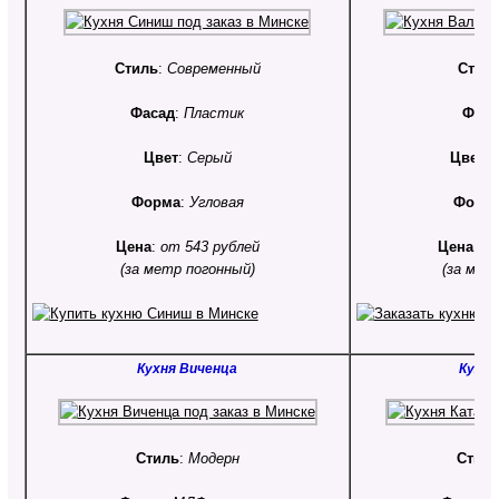
Стиль
:
Современный
Стил
Фасад
:
Пластик
Фаса
Цвет
:
Серый
Цвет
:
Форма
:
Угловая
Форм
Цена
:
от 543 рублей
Цена
:
от
(за метр погонный)
(за мет
Кухня Виченца
Кухня
Стиль
:
Модерн
Стил