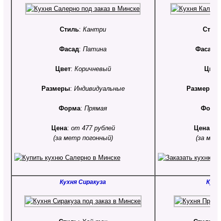
Стиль
:
Кантри
Стил
Фасад
:
Патина
Фасад
:
Цвет
:
Коричневый
Цвет
Размеры
:
Индивидуальные
Размер
:
Ин
Форма
:
Прямая
Форм
Цена
:
от 477 рублей
Цена
:
от
(за метр погонный)
(за мет
Кухня Сиракуза
Кухн