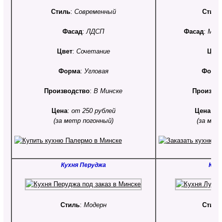
Стиль
:
Современный
Стиль
Фасад
:
ЛДСП
Фасад
:
МДФ
Цвет
:
Сочетание
Цве
Форма
:
Угловая
Форм
Производство
:
В Минске
Произво
Цена
:
от 250 рублей
Цена
:
от
(за метр погонный)
(за мет
Кухня Перуджа
Кухн
Стиль
:
Модерн
Стиль