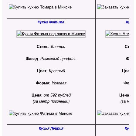
Кухня Фатима
Кухн
Стиль
:
Кантри
Стил
Фасад
:
Рамочный профиль
Фаса
Цвет
:
Красный
Цвет
:
Форма
:
Угловая
Форм
Цена
:
от 592 рублей
Цена
:
от
(за метр погонный)
(за мет
Кухня Лейрия
Кухня