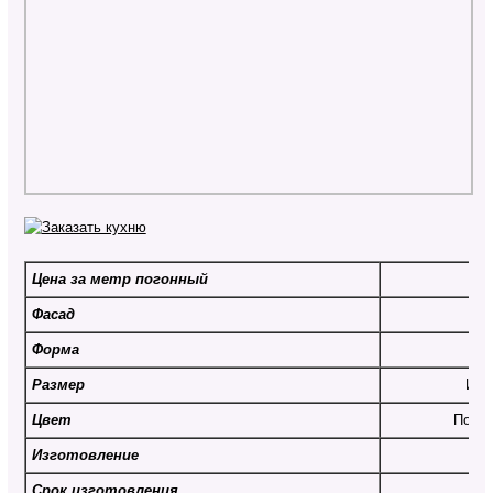
Цена за метр погонный
От
Фасад
Форма
Размер
Инд
Цвет
По вы
Изготовление
Срок изготовления
От