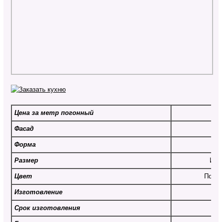
Цена за метр погонный
От
Фасад
Форма
Размер
Инд
Цвет
По вы
Изготовление
Срок изготовления
От