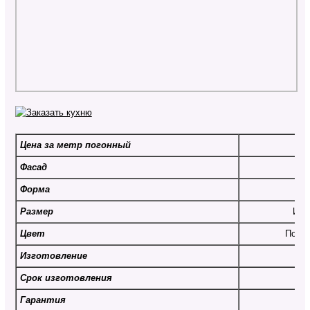
Цена за метр погонный
От
Фасад
Форма
Размер
Инд
Цвет
По вы
Изготовление
Срок изготовления
От
Гарантия