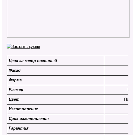
Цена за метр погонный
От
Фасад
Форма
Размер
Инд
Цвет
По вы
Изготовление
Срок изготовления
От
Гарантия