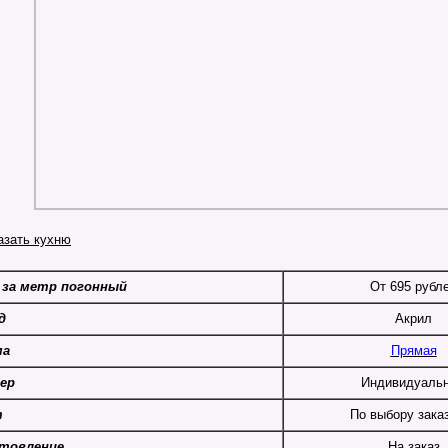
 за метр погонный
От 695 рубл
д
Акрил
ма
Прямая
ер
Индивидуаль
т
По выбору зака
товление
На заказ