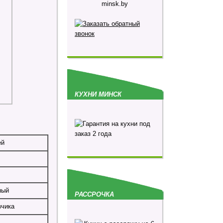
minsk.by
КУХНИ МИНСК
ей
ный
РАССРОЧКА
зчика