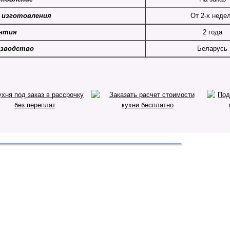
 изготовления
От 2-х неде
нтия
2 года
зводство
Беларусь