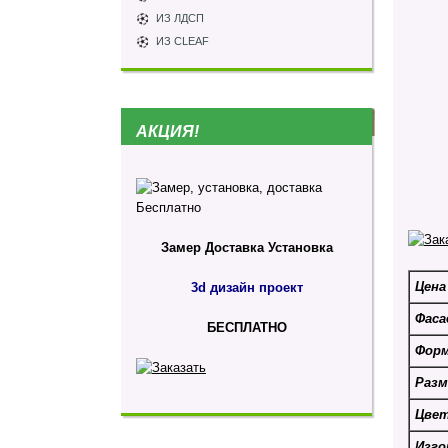
ИЗ ЛДСП
ИЗ CLEAF
АКЦИЯ!
Замер
Доставка
Установка
Цена
3d дизайн проект
Фаса
БЕСПЛАТНО
Фор
Разм
Цве
Изго